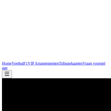
Home
Voetbal
F1
VIP Arrangementen
Tribunekaarten
Vraag voorstel
aan