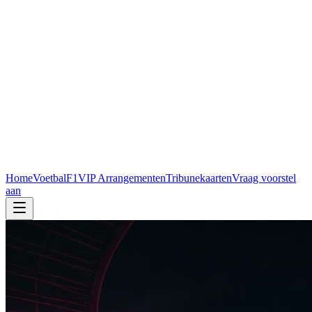
Home
Voetbal
F1
VIP Arrangementen
Tribunekaarten
Vraag voorstel
aan