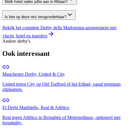
Welk hotel raden jullie aan in Milaan?
Is btw op deze reis terugvorderbaar?
Bekijk het complete Derby della Madonnina-arrangement met
vlucht, hotel en transfers
Andere derby's
Ook interessant
Manchester Derby, United & City
United tegen City op Old Trafford of het Etihad, vanaf premium
zitplaatsen.
El Derbi Madrileño, Real & Atlético
Real tegen Atlético in Bernabéu of Metropolitano, optioneel met
hospitality.